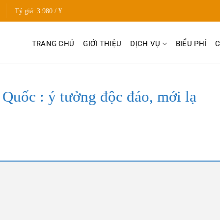
Tỷ giá:
3.980 / ¥
TRANG CHỦ
GIỚI THIỆU
DỊCH VỤ
BIỂU PHÍ
C
 Quốc : ý tưởng độc đáo, mới lạ