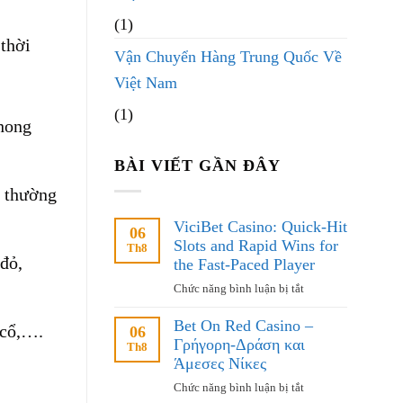
(1)
 thời
Vận Chuyển Hàng Trung Quốc Về
Việt Nam
(1)
phong
BÀI VIẾT GẦN ĐÂY
u thường
ViciBet Casino: Quick‑Hit
06
Slots and Rapid Wins for
Th8
đỏ,
the Fast‑Paced Player
ở
Chức năng bình luận bị tắt
ViciBet
Bet On Red Casino –
Casino:
 cổ,….
06
Γρήγορη‑Δράση και
Quick‑Hit
Th8
Slots
Άμεσες Νίκες
and
ở
Chức năng bình luận bị tắt
Rapid