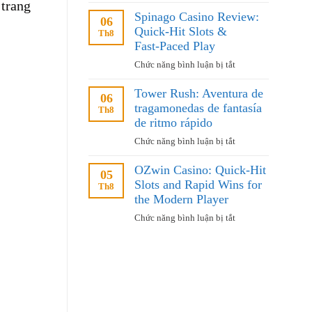
Bet
 trang
Wins
Spinago Casino Review:
On
06
for
Quick‑Hit Slots &
Red
Th8
the
Casino
Fast‑Paced Play
Fast‑Paced
–
Player
ở
Chức năng bình luận bị tắt
Γρήγορη‑Δράση
Spinago
και
Tower Rush: Aventura de
Casino
06
Άμεσες
tragamonedas de fantasía
Review:
Th8
Νίκες
Quick‑Hit
de ritmo rápido
Slots
ở
Chức năng bình luận bị tắt
&
Tower
Fast‑Paced
OZwin Casino: Quick‑Hit
Rush:
05
Play
Slots and Rapid Wins for
Aventura
Th8
de
the Modern Player
tragamonedas
ở
Chức năng bình luận bị tắt
de
OZwin
fantasía
Casino:
de
Quick‑Hit
ritmo
Slots
rápido
and
Rapid