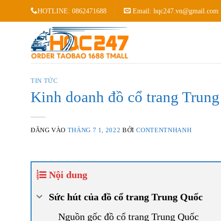
Bỏ
HOTLINE:
0862471688
Email:
hqc247.vn@gmail.com
qua
nội
dung
TIN TỨC
Kinh doanh đồ cổ trang Trung
ĐĂNG VÀO
THÁNG 7 1, 2022
BỞI
CONTENTNHANH
Nội dung
Sức hút của đồ cổ trang Trung Quốc
Nguồn gốc đồ cổ trang Trung Quốc