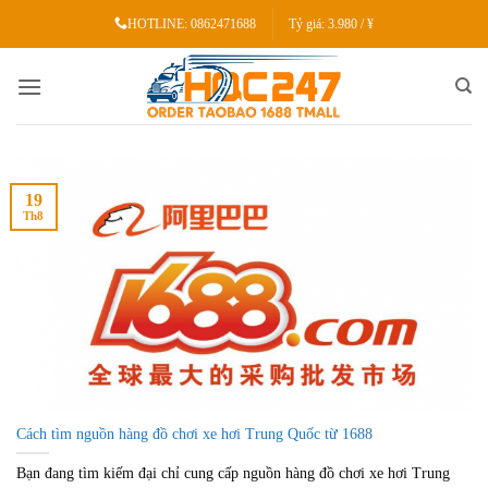
Bỏ
HOTLINE:
0862471688
Tỷ giá:
3.980 / ¥
qua
nội
dung
19
Th8
Cách tìm nguồn hàng đồ chơi xe hơi Trung Quốc từ 1688
Bạn đang tìm kiếm đại chỉ cung cấp nguồn hàng đồ chơi xe hơi Trung