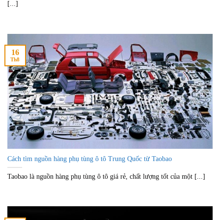
[...]
16
Th8
Cách tìm nguồn hàng phụ tùng ô tô Trung Quốc từ Taobao
Taobao là nguồn hàng phụ tùng ô tô giá rẻ, chất lượng tốt của một [...]