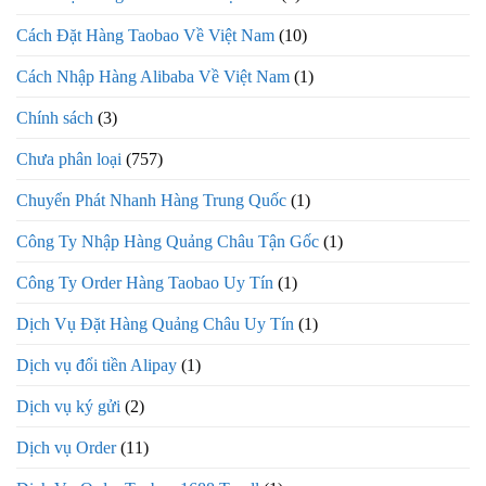
Cách Đặt Hàng Taobao Về Việt Nam
(10)
Cách Nhập Hàng Alibaba Về Việt Nam
(1)
Chính sách
(3)
Chưa phân loại
(757)
Chuyển Phát Nhanh Hàng Trung Quốc
(1)
Công Ty Nhập Hàng Quảng Châu Tận Gốc
(1)
Công Ty Order Hàng Taobao Uy Tín
(1)
Dịch Vụ Đặt Hàng Quảng Châu Uy Tín
(1)
Dịch vụ đổi tiền Alipay
(1)
Dịch vụ ký gửi
(2)
Dịch vụ Order
(11)