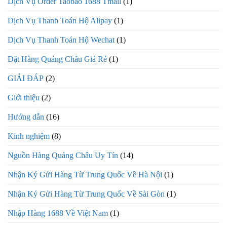
Dịch Vụ Order Taobao 1688 Tmall
(1)
Dịch Vụ Thanh Toán Hộ Alipay
(1)
Dịch Vụ Thanh Toán Hộ Wechat
(1)
Đặt Hàng Quảng Châu Giá Rẻ
(1)
GIẢI ĐÁP
(2)
Giới thiệu
(2)
Hướng dẫn
(16)
Kinh nghiệm
(8)
Nguồn Hàng Quảng Châu Uy Tín
(14)
Nhận Ký Gửi Hàng Từ Trung Quốc Về Hà Nội
(1)
Nhận Ký Gửi Hàng Từ Trung Quốc Về Sài Gòn
(1)
Nhập Hàng 1688 Về Việt Nam
(1)