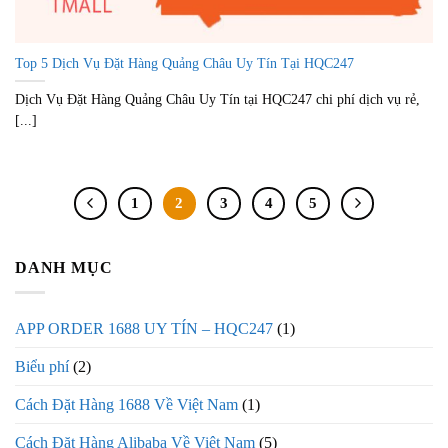
Top 5 Dịch Vụ Đặt Hàng Quảng Châu Uy Tín Tại HQC247
Dịch Vụ Đặt Hàng Quảng Châu Uy Tín tại HQC247 chi phí dịch vụ rẻ,
[...]
1
2
3
4
5
DANH MỤC
APP ORDER 1688 UY TÍN – HQC247
(1)
Biểu phí
(2)
Cách Đặt Hàng 1688 Về Việt Nam
(1)
Cách Đặt Hàng Alibaba Về Việt Nam
(5)