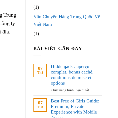
(1)
ng Trung
Vận Chuyển Hàng Trung Quốc Về
công ty
Việt Nam
 địa.
(1)
BÀI VIẾT GẦN ĐÂY
Hiddenjack : aperçu
07
complet, bonus caché,
Th8
conditions de mise et
options
ở
Chức năng bình luận bị tắt
Hiddenjack
Best Free of Girls Guide:
:
07
Premium, Private
aperçu
Th8
complet,
Experience with Mobile
bonus
Access