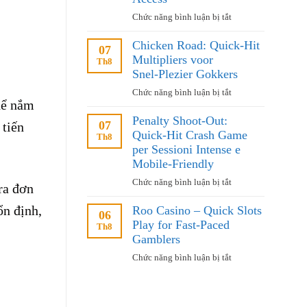
caché,
ở
Chức năng bình luận bị tắt
conditions
Best
de
Chicken Road: Quick‑Hit
Free
07
mise
Multipliers voor
of
Th8
et
Girls
Snel‑Plezier Gokkers
options
Guide:
ở
Chức năng bình luận bị tắt
Premium,
hể nắm
Chicken
Private
Penalty Shoot‑Out:
Road:
07
 tiến
Experience
Quick‑Hit Crash Game
Quick‑Hit
Th8
with
Multipliers
per Sessioni Intense e
Mobile
voor
Mobile-Friendly
Access
Snel‑Plezier
ở
Chức năng bình luận bị tắt
ra đơn
Gokkers
Penalty
ổn định,
Roo Casino – Quick Slots
Shoot‑Out:
06
Play for Fast‑Paced
Quick‑Hit
Th8
Crash
Gamblers
Game
ở
Chức năng bình luận bị tắt
per
Roo
Sessioni
Casino
Intense
–
e