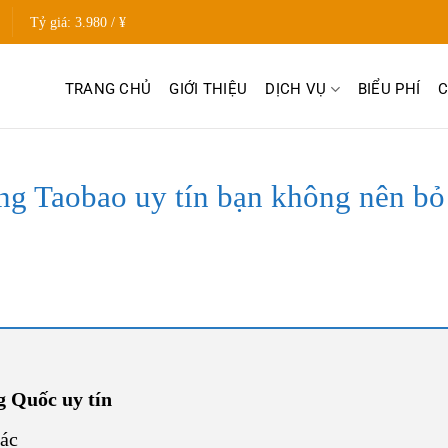
Tỷ giá:
3.980 / ¥
TRANG CHỦ
GIỚI THIỆU
DỊCH VỤ
BIỂU PHÍ
C
ng Taobao uy tín bạn không nên bỏ
g Quốc uy tín
xác