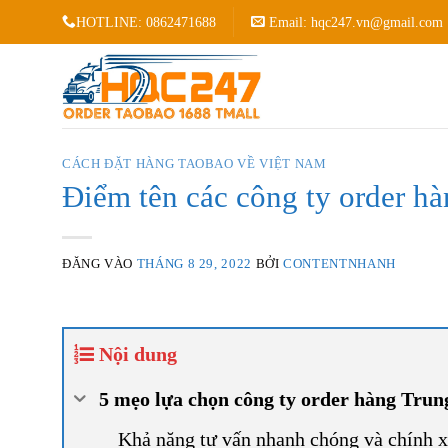
Bỏ
HOTLINE:
0862471688
Email:
hqc247.vn@gmail.com
qua
nội
dung
CÁCH ĐẶT HÀNG TAOBAO VỀ VIỆT NAM
Điểm tên các công ty order hà
ĐĂNG VÀO
THÁNG 8 29, 2022
BỞI
CONTENTNHANH
Nội dung
5 mẹo lựa chọn công ty order hàng Trun
Khả năng tư vấn nhanh chóng và chính 