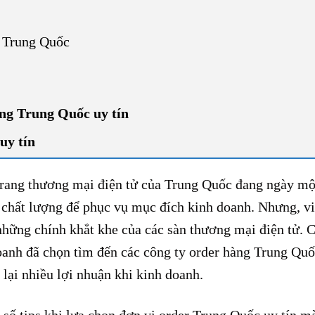
à Trung Quốc
àng Trung Quốc uy tín
uy tín
trang thương mại điện tử của Trung Quốc đang ngày mộ
g chất lượng để phục vụ mục đích kinh doanh. Nhưng, v
những chính khắt khe của các sàn thương mại điện tử. C
doanh đã chọn tìm đến các công ty order hàng Trung Quố
lại nhiều lợi nhuận khi kinh doanh.
 số tips khi lựa chọn đơn vị order Trung Quốc uy tín m