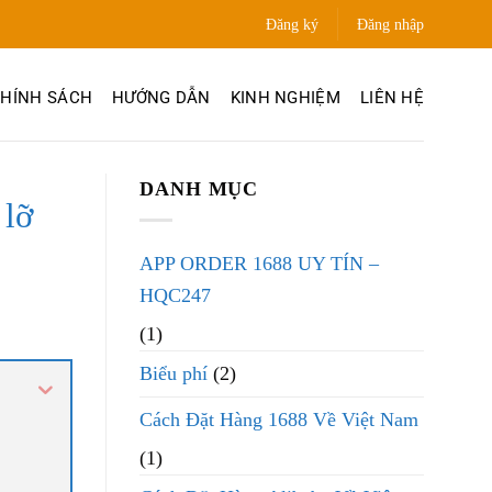
Đăng ký
Đăng nhập
HÍNH SÁCH
HƯỚNG DẪN
KINH NGHIỆM
LIÊN HỆ
DANH MỤC
 lỡ
APP ORDER 1688 UY TÍN –
HQC247
(1)
Biểu phí
(2)
Cách Đặt Hàng 1688 Về Việt Nam
(1)