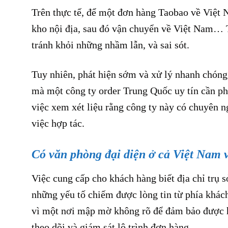
Trên thực tế, để một đơn hàng Taobao về Việt Na
kho nội địa, sau đó vận chuyển về Việt Nam… T
tránh khỏi những nhầm lẫn, và sai sót.
Tuy nhiên, phát hiện sớm và xử lý nhanh chóng 
mà một công ty order Trung Quốc uy tín cần phả
việc xem xét liệu rằng công ty này có chuyên n
việc hợp tác.
Có văn phòng đại diện ở cả Việt Nam
Việc cung cấp cho khách hàng biết địa chỉ trụ 
những yếu tố chiếm được lòng tin từ phía khách
vì một nơi mập mờ không rõ để đảm bảo được h
theo dõi và giám sát lộ trình đơn hàng.