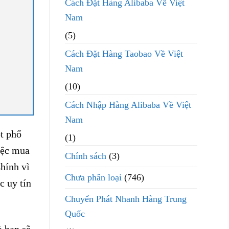
Cách Đặt Hàng Alibaba Về Việt
Nam
(5)
Cách Đặt Hàng Taobao Về Việt
Nam
(10)
Cách Nhập Hàng Alibaba Về Việt
Nam
t phổ
(1)
iệc mua
Chính sách
(3)
hính vì
Chưa phân loại
(746)
c uy tín
Chuyển Phát Nhanh Hàng Trung
Quốc
à bạn sẽ