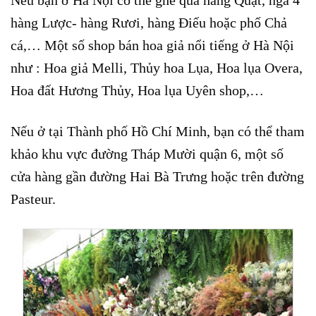
Nếu bạn ở Hà Nội có thể ghé qua hàng Quạt, ngã 4
hàng Lược- hàng Rươi, hàng Điếu hoặc phố Chả
cá,… Một số shop bán hoa giả nổi tiếng ở Hà Nội
như : Hoa giả Melli, Thủy hoa Lụa, Hoa lụa Overa,
Hoa đất Hương Thủy, Hoa lụa Uyên shop,…
Nếu ở tại Thành phố Hồ Chí Minh, bạn có thể tham
khảo khu vực đường Tháp Mười quận 6, một số
cửa hàng gần đường Hai Bà Trưng hoặc trên đường
Pasteur.