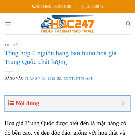
Bỏ
HOTLINE:
0862471688
Tỷ giá:
3.980 / ¥
qua
nội
dung
TIN TỨC
Tổng hợp 5 nguồn hàng bán buôn hoa giả
Trung Quốc chất lượng
ĐĂNG VÀO
THÁNG 7 30, 2022
BỞI
CONTENTNHANH
Nội dung
Hoa giả Trung Quốc được biết đến là mặt hàng có
độ bền cao, vẻ đẹp độc đáo, giống với hoa thật và