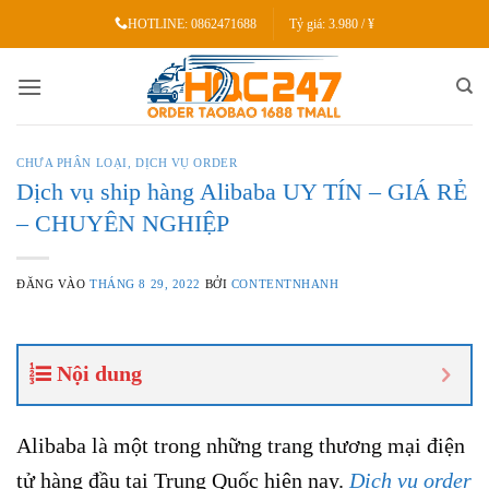
Bỏ
HOTLINE:
0862471688
Tỷ giá:
3.980 / ¥
qua
nội
dung
CHƯA PHÂN LOẠI
,
DỊCH VỤ ORDER
Dịch vụ ship hàng Alibaba UY TÍN – GIÁ RẺ
– CHUYÊN NGHIỆP
ĐĂNG VÀO
THÁNG 8 29, 2022
BỞI
CONTENTNHANH
Nội dung
Alibaba là một trong những trang thương mại điện
tử hàng đầu tại Trung Quốc hiện nay.
Dịch vụ order