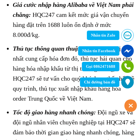
Giá cước nhập hàng Alibaba về Việt Nam phải
chăng:
HQC247 cam kết mức giá vận chuyển
hàng đặt trên 1688 luôn ổn định ở mức
8.000đ/kg.
Nhắn tin Zalo
Thủ tục thông quan thuận tiện:
Là đơn vị duy
Nhắn tin Facebook
nhất cung cấp hóa đơn đỏ, thủ tục hải quan cho
Gọi 0862471688
hàng hóa nhập khẩu từ thị trường Trung,
HQC247 sẽ tư vấn cho quý khách cụ thể nhất về
Chỉ đường bản đồ
quy trình, thủ tục xuất nhập khẩu hàng hóa
order Trung Quốc về Việt Nam.
Tốc độ giao hàng nhanh chóng:
Đội ngũ xe và
đội ngũ nhân viên chuyên nghiệp tại HQC247 sẽ
đảm bảo thời gian giao hàng nhanh chóng, hàng