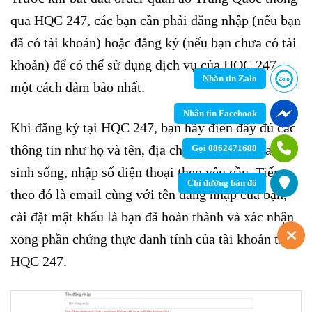
qua HQC 247, các bạn cần phải đăng nhập (nếu bạn
đã có tài khoản) hoặc đăng ký (nếu bạn chưa có tài
khoản) để có thể sử dụng dịch vụ của HQC 247
Nhắn tin Zalo
một cách đảm bảo nhất.
Nhắn tin Facebook
Khi đăng ký tại HQC 247, bạn hãy điền đầy đủ các
thông tin như họ và tên, địa chỉ nơi hiện tại đang
Gọi 0862471688
sinh sống, nhập số điện thoại theo yêu cầu. Tiếp
Chỉ đường bản đồ
theo đó là email cùng với tên đăng nhập của bạn,
cài đặt mật khẩu là bạn đã hoàn thành và xác nhận
xong phần chứng thực danh tính của tài khoản trên
HQC 247.