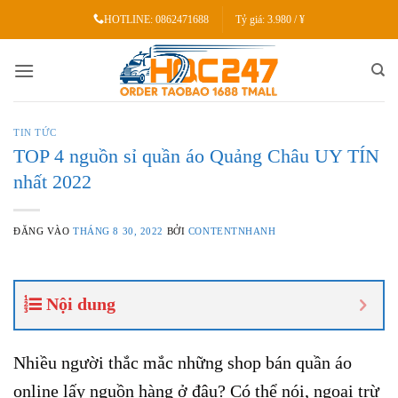
Bỏ
HOTLINE:
0862471688
Tỷ giá:
3.980 / ¥
qua
nội
dung
TIN TỨC
TOP 4 nguồn sỉ quần áo Quảng Châu UY TÍN
nhất 2022
ĐĂNG VÀO
THÁNG 8 30, 2022
BỞI
CONTENTNHANH
Nội dung
Nhiều người thắc mắc những shop bán quần áo
online lấy nguồn hàng ở đâu? Có thể nói, ngoại trừ